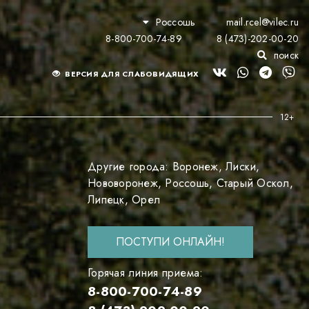
Россошь
mail.rcel@vilec.ru
8-800-700-74-89
8 (473)-202-00-20
поиск
ВЕРСИЯ ДЛЯ СЛАБОВИДЯЩИХ
Другие города:
Воронеж
,
Лиски
,
Нововоронеж
,
Россошь
,
Старый Оскол
,
Липецк
,
Орел
ПОСТУПИ ОНЛАЙН!
Горячая линия приема:
8-800-700-74-89