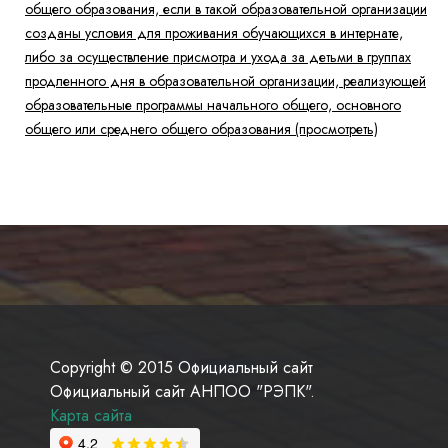
общего образования, если в такой образовательной организации
созданы условия для проживания обучающихся в интернате,
либо за осуществление присмотра и ухода за детьми в группах
продленного дня в образовательной организации, реализующей
образовательные программы начального общего, основного
общего или среднего общего образования (просмотреть)
Copyright © 2015 Официальный сайт
Официальный сайт АНПОО "РЭПК".
Карта сайта