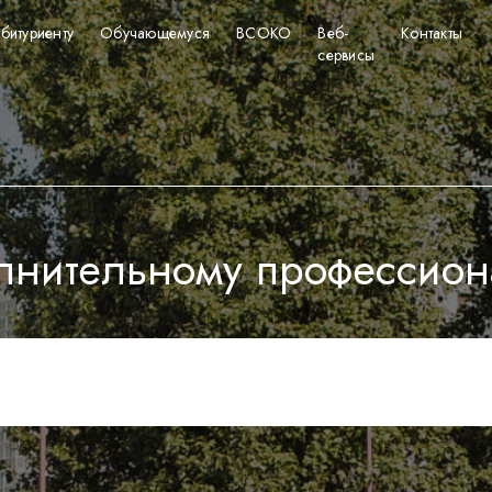
битуриенту
Обучающемуся
ВСОКО
Веб-
Контакты
сервисы
лнительному профессион